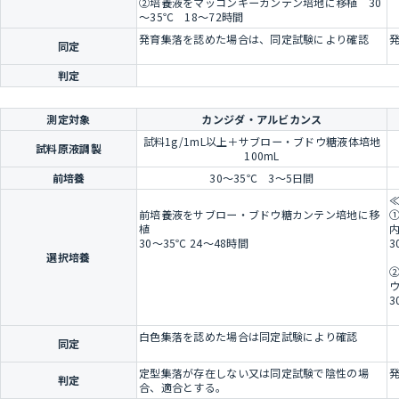
②培養液をマッコンキーカンテン培地に移植 30
～35℃ 18～72時間
発育集落を認めた場合は、同定試験により確認
同定
判定
測定対象
カンジダ・アルビカンス
試料1g/1mL以上＋サブロー・ブドウ糖液体培地
試料原液調製
100mL
前培養
30～35℃ 3～5日間
前培養液をサブロー・ブドウ糖カンテン培地に移
植
30～35℃ 24～48時間
3
選択培養
3
白色集落を認めた場合は同定試験により確認
同定
定型集落が存在しない又は同定試験で陰性の場
判定
合、適合とする。