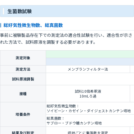
生菌数試験
総好気性微生物数、総真菌数
事前に被験製品存在下での測定法の適合性試験を行い、適合性が示さ
れた方法で、試料原液を調製する必要があります。
測定対象
測定方法
メンブランフィルター法
試料原液調製
試料10倍希釈液
接種
10mLろ過
総好気性微生物数：
ソイビーン・カゼイン・ダイジェストカンテン培地 
培養条件
総真菌数：
サブロー・ブドウ糖カンテン培地 20～
結果及び判定
培地ごとに集落数を測定