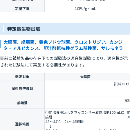
定量下限
1CFU/g・mL
特定微生物試験
大腸菌、緑膿菌、黄色ブドウ球菌、クロストリジア、カンジ
タ・アルビカンス、胆汁酸抵抗性グラム陰性菌、サルモネラ
事前に被験製品の存在下での試験法の適合性試験により、適合性が示
された試験法にて実施する必要性があります。
測定対象
大腸菌
試料10g
試料原液調製
試
前培養
①前培養液1mLをマッコンキー液体培地100mLに
接種
3
42～44℃ 24～48時間
選択培養
↓