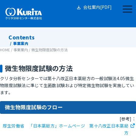
Skip
to
会社案内[PDF]
togg
content
navi
Contents
事業案内
HOME
/
事業案内
/
微生物限度試験の方法
微生物限度試験の方法
クリタ分析センターでは第十八改正日本薬局方の一般試験法4.05微生
物限度試験法に準じて生菌数試験および特定微生物試験を実施してい
ます。
微生物限度試験のフロー
[参考]：
厚生労働省 「日本薬局方」ホームページ 第十八改正日本薬局
方