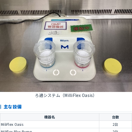
ろ過システム（MilliFlex Oasis）
主な設備
機器名
台数
MiliFlex Oasis
2台
Miliflex Plus Pump
2台