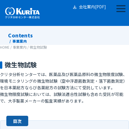
Skip
to
会社案内[PDF]
togg
content
navi
Contents
事業案内
HOME
/
事業案内
/
微生物試験
微生物試験
クリタ分析センターでは、医薬品及び医薬品原料の微生物限度試験、
環境モニタリングの微生物試験（空中浮遊菌数測定・落下菌数測定）
を日本薬局方ならび各薬局方の試験方法にて受託しています。
微生物限度試験においては、試験法適合性試験も含めた受託が可能
で、大手製薬メーカーの監査実績があります。
目次