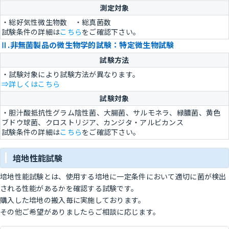
測定対象
・総好気性微生物数 ・総真菌数
試験条件の詳細は
こちら
をご確認下さい。
Ⅱ.非無菌製品の微生物学的試験：特定微生物試験
試験方法
・試験対象により試験方法が異なります。
⇒詳しくはこちら
試験対象
・胆汁酸抵抗性グラム陰性菌、大腸菌、サルモネラ、緑膿菌、黄色
ブドウ球菌、クロストリジア、カンジタ・アルビカンス
試験条件の詳細は
こちら
をご確認下さい。
培地性能試験
培地性能試験とは、使用する培地に一定条件において適切に菌が検出
される性能があるかを確認する試験です。
購入した培地の搬入毎に実施しております。
その他ご希望がありましたらご相談に応じます。