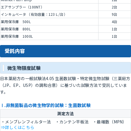
エアサンプラー（100NT）
2台
インキュベータ （有効容量：123Ｌ/台）
9台
薬用保冷庫 500L
4台
薬用保冷庫 800L
1台
薬用保冷庫 1000L
1台
受託内容
微生物限度試験
日本薬局方の一般試験法4.05 生菌数試験・特定微生物試験（三薬局方
（JP、EP、USP）の調和合意）に基づいた試験方法で受託していま
す。
Ⅰ.非無菌製品の微生物学的試験：生菌数試験
測定方法
・メンブレンフィルター法 ・カンテン平板法 ・最確数（MPN）
⇒詳しくはこちら