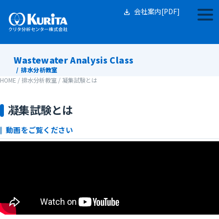
Skip
to
会社案内[PDF]
togg
content
navi
Wastewater Analysis Class
排水分析教室
HOME
/
排水分析教室
/
凝集試験とは
凝集試験とは
動画をご覧ください